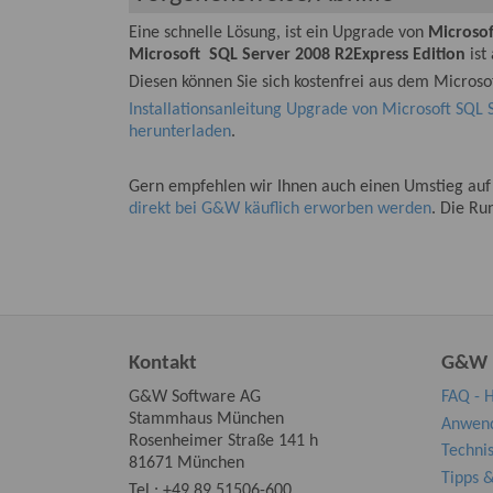
Eine schnelle Lösung, ist ein Upgrade von
Microsof
Microsoft SQL Server 2008 R2
Express Edition
ist
Diesen können Sie sich kostenfrei aus dem Microso
Installationsanleitung Upgrade von Microsoft SQL S
herunterladen
.
Gern empfehlen wir Ihnen auch einen Umstieg auf
direkt bei G&W käuflich erworben werden
. Die Ru
Kontakt
G&W H
G&W Software AG
FAQ - H
Stammhaus München
Anwend
Rosenheimer Straße 141 h
Techni
81671 München
Tipps &
Tel.:
+49 89 51506-600